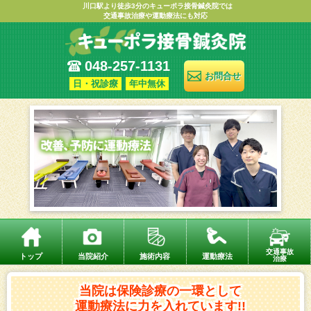
川口駅より徒歩3分のキューポラ接骨鍼灸院では
交通事故治療や運動療法にも対応
048-257-1131
お問合せ
日・祝診療
年中無休
交通事故
トップ
当院紹介
施術内容
運動療法
治療
当院は保険診療の一環として
運動療法に力を入れています!!