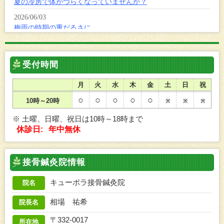
受付時間
月
火
水
木
金
土
日
祝
○
○
○
○
○
10時～20時
※
※
※
※ 土曜、日曜、祝日は10時～18時まで
休診日:
年中無休
接骨鍼灸院情報
キューポラ接骨鍼灸院
院名
相場 祐希
院長名
〒332-0017
所在地