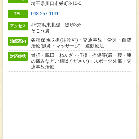
埼玉県川口市栄町3-10-9
048-257-1131
TEL
JR京浜東北線 徒歩3分
アクセス
そごう裏
各種保険取扱(往診可)・交通事故・労災・自費
治療案内
治療(鍼灸・マッサージ)・運動療法
骨折・脱臼・ねんざ・打撲・挫傷等(肩・腰・膝
対応症状
の痛みなどご相談ください)・スポーツ外傷・交
通事故治療